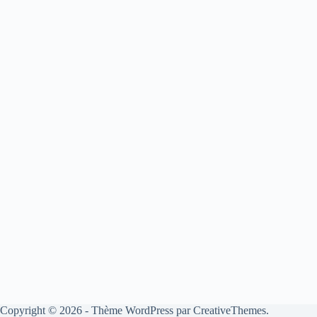
t
i
v
e
:
Copyright © 2026 - Thème WordPress par
CreativeThemes
.