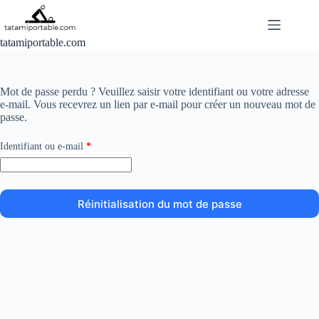
Passer
au
contenu
tatamiportable.com
Mot de passe perdu ? Veuillez saisir votre identifiant ou votre adresse
e-mail. Vous recevrez un lien par e-mail pour créer un nouveau mot de
passe.
Obligatoire
Identifiant ou e-mail
*
Réinitialisation du mot de passe
A
l
t
e
r
n
a