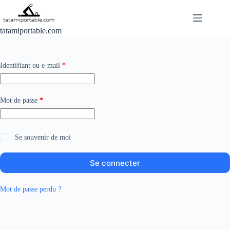
Passer
au
contenu
tatamiportable.com
Obligatoire
Identifiant ou e-mail
*
Obligatoire
Mot de passe
*
A
Se souvenir de moi
l
t
Se connecter
e
r
n
Mot de passe perdu ?
a
t
i
v
e