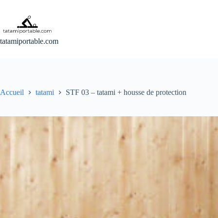
Passer
au
contenu
tatamiportable.com
Accueil
tatami
STF 03 – tatami + housse de protection